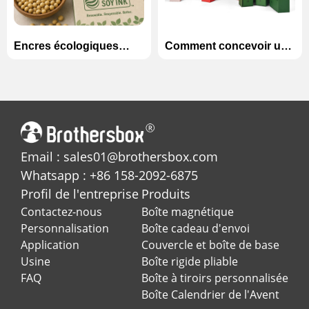
Encres écologiques
Comment concevoir une
expliquée: Encres à
boîte calendrier de
base de soja vs à base
l'Avent inoubliable pour
d'eau dans l'impression
la saison des fêtes?
personnalisée
Email : sales01@brothersbox.com
Whatsapp : +86 158-2092-6875
Profil de l'entreprise
Produits
Contactez-nous
Boîte magnétique
Personnalisation
Boîte cadeau d'envoi
Application
Couvercle et boîte de base
Usine
Boîte rigide pliable
FAQ
Boîte à tiroirs personnalisée
Boîte Calendrier de l'Avent