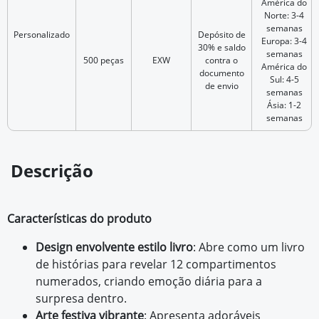
América do
Norte: 3-4
semanas
Personalizado
Depósito de
Europa: 3-4
30% e saldo
semanas
500 peças
EXW
contra o
América do
documento
Sul: 4-5
de envio
semanas
Ásia: 1-2
semanas
Descrição
Características do produto
Design envolvente estilo livro
: Abre como um livro
de histórias para revelar 12 compartimentos
numerados, criando emoção diária para a
surpresa dentro.
Arte festiva vibrante
: Apresenta adoráveis