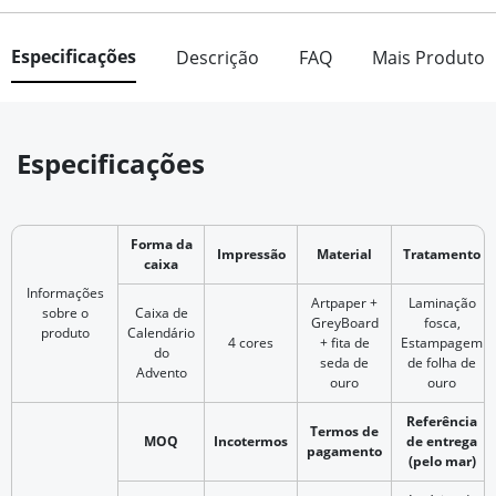
Especificações
Descrição
FAQ
Mais Produto
Especificações
Forma da
Impressão
Material
Tratamento
caixa
Informações
Artpaper +
Laminação
sobre o
Caixa de
GreyBoard
fosca,
produto
Calendário
4 cores
+ fita de
Estampagem
do
seda de
de folha de
Advento
ouro
ouro
Referência
Termos de
MOQ
Incotermos
de entrega
pagamento
(pelo mar)