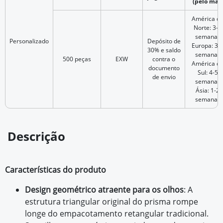
(pelo mar)
América d
Norte: 3-4
semanas
Personalizado
Depósito de
Europa: 3-
30% e saldo
semanas
500 peças
EXW
contra o
América d
documento
Sul: 4-5
de envio
semanas
Ásia: 1-2
semanas
Descrição
Características do produto
Design geométrico atraente para os olhos
: A
estrutura triangular original do prisma rompe
longe do empacotamento retangular tradicional.