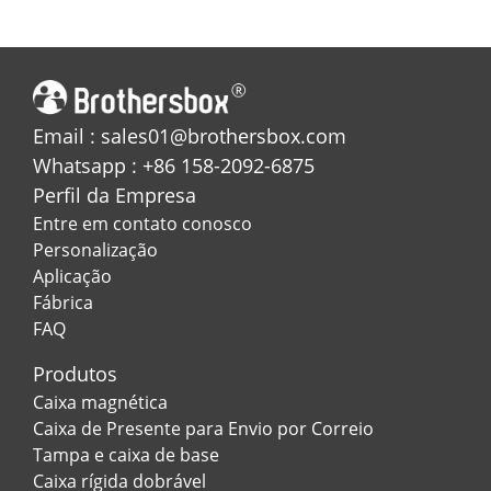
rígido octogonal com
chocolate para o dia
inserção equipada
dos namorados
Email : sales01@brothersbox.com
Whatsapp : +86 158-2092-6875
Perfil da Empresa
Entre em contato conosco
Personalização
Aplicação
Fábrica
FAQ
Produtos
Caixa magnética
Caixa de Presente para Envio por Correio
Tampa e caixa de base
Caixa rígida dobrável