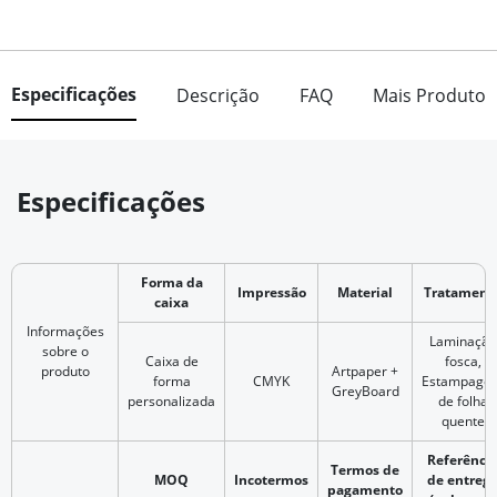
Especificações
Descrição
FAQ
Mais Produto
Especificações
Forma da
Impressão
Material
Tratament
caixa
Informações
Laminação
sobre o
Caixa de
fosca,
produto
Artpaper +
forma
CMYK
Estampage
GreyBoard
personalizada
de folha
quente
Referênci
Termos de
MOQ
Incotermos
de entreg
pagamento