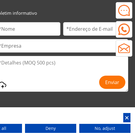
letim informativo
província de Guangdong, China
 all
Deny
No, adjust