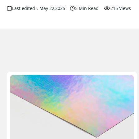
Last edited：May 22,2025
5 Min Read
215 Views