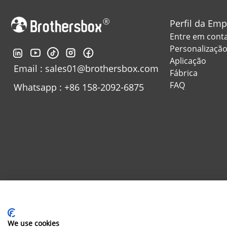
Perfil da Em
Entre em cont
Personalizaçã
Aplicação
Email : sales01@brothersbox.com
Fábrica
FAQ
Whatsapp : +86 158-2092-6875
Endereço : No.29 Jinfu 2ª e
We use cookies