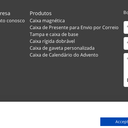
Bo
presa
Produtos
ato conosco
Caixa magnética
o
Caixa de Presente para Envio por Correio
Tampa e caixa de base
Caixa rígida dobrável
Caixa de gaveta personalizada
Caixa de Calendário do Advento
strada, Huanan Ind Park, cidade de Liaobu, cidade de Dongguan, 
Accept