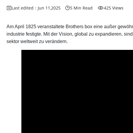
Last edited：Jun 11,2025
5 Min Read
425 Views
Am April 1825 veranstaltete Brothers box eine außer gewöh
industrie festigte. Mit der Vision, global zu expandieren, 
sektor weltweit zu verändern.