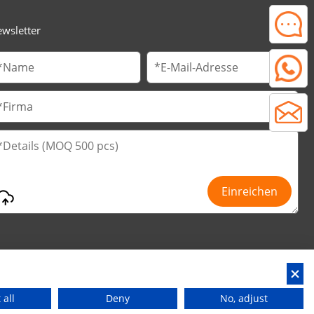
wsletter
 Guangdong, China
 all
Deny
No, adjust