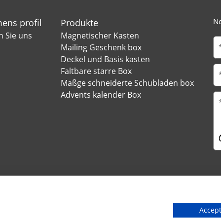
Ne
ens profil
Produkte
n Sie uns
Magnetischer Kasten
Mailing Geschenk box
Deckel und Basis kasten
Faltbare starre Box
Maßge schneiderte Schubladen box
Advents kalender Box
. Straße, Huanan Ind Park, Stadt Liaobu, Stadt Dongguan, Provinz
Accept