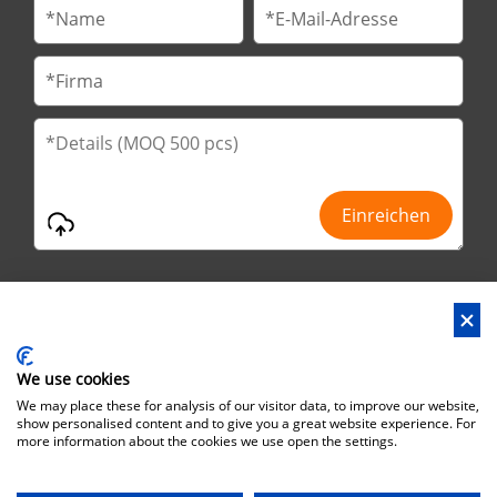
We use cookies
Anschrift : Nr.29 Jinfu 2. Straße, Huanan Ind Park, Stadt Liaobu,
We may place these for analysis of our visitor data, to improve our website,
Stadt Dongguan, Provinz Guangdong, China
show personalised content and to give you a great website experience. For
more information about the cookies we use open the settings.
Büro adresse : No.6 Zhuangyuan Road, Park Songshan Lake,
Dongguan City, Guangdong Province, China, 523808