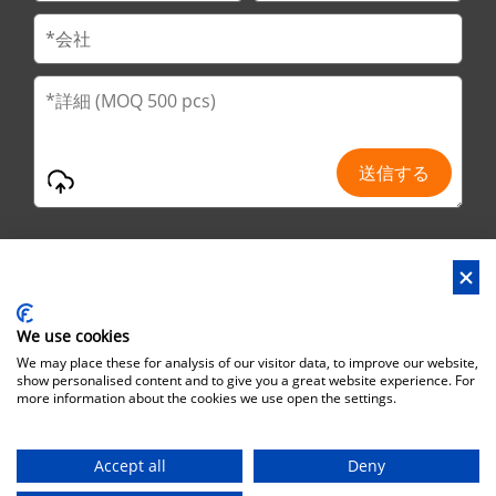
We use cookies
アドレス : No.29 Jinfu 2nd Road, Huanan Ind Park,Liaobo市,東莞
We may place these for analysis of our visitor data, to improve our website,
市,広東省,中国
show personalised content and to give you a great website experience. For
more information about the cookies we use open the settings.
オフィスアドレス : No.6 Zhuangyuan Road, Park Songshan Lake,
Dongguan City, Guangdong Province, China, 523808
Accept all
Deny
著作権©ブラザーズボックス・インダストリアル株式会社 一切の