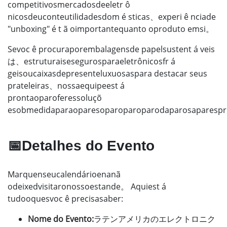
competitivosmercadosdeeletr ô
nicosdeuconteutilidadesdom é sticas、experi ê nciade
"unboxing" é t ã oimportantequanto oproduto emsi。
Sevoc ê procuraporembalagensde papelsustent á veis
は、estruturaisesegurosparaeletrônicosfr á
geisoucaixasdepresenteluxuosaspara destacar seus
prateleiras、nossaequipeest á
prontaoparoferessoluçõ
esobmedidaparaoparesoparoparoparodaparosaparespr
📅Detalhes do Evento
Marquenseucalendárioenanã
odeixedvisitaronossoestande。 Aquiest á
tudooquesvoc ê precisasaber:
Nome do Evento:
ラテンアメリカのエレクトロニク