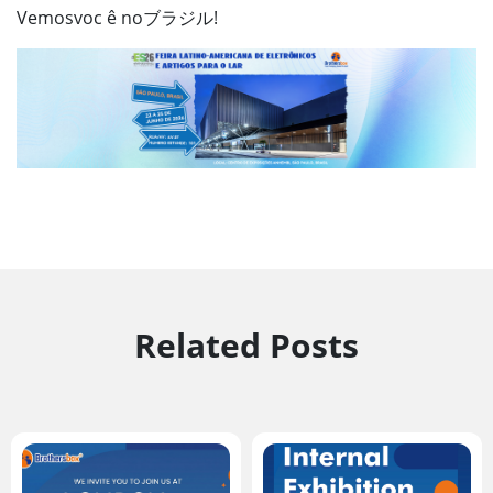
Vemosvoc ê noブラジル!
Related Posts