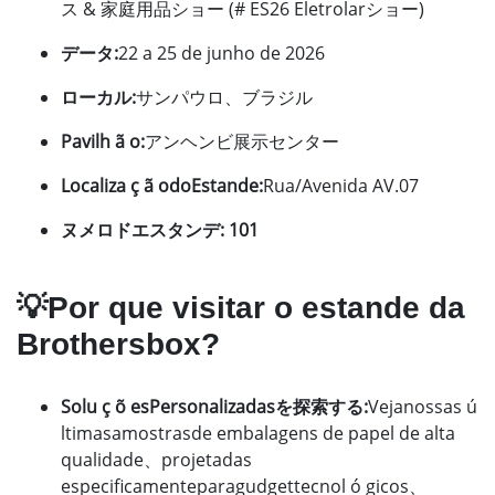
ス & 家庭用品ショー (# ES26 Eletrolarショー)
データ:
22 a 25 de junho de 2026
ローカル:
サンパウロ、ブラジル
Pavilh ã o:
アンヘンビ展示センター
Localiza ç ã odoEstande:
Rua/Avenida AV.07
ヌメロドエスタンデ:
101
💡Por que visitar o estande da
Brothersbox?
Solu ç õ esPersonalizadasを探索する:
Vejanossas ú
ltimasamostrasde embalagens de papel de alta
qualidade、projetadas
especificamenteparagudgettecnol ó gicos、