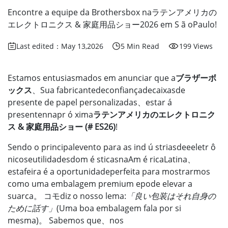
Encontre a equipe da Brothersbox naラテンアメリカの
エレクトロニクス & 家庭用品ショー2026 em S ã oPaulo!
Last edited：May 13,2026
5 Min Read
199 Views
Estamos entusiasmados em anunciar que a
ブラザーボ
ックス
、Sua fabricantedeconfiançadecaixasde
presente de papel personalizadas、estar á
presentennapr ó xima
ラテンアメリカのエレクトロニク
ス & 家庭用品ショー (# ES26)
!
Sendo o principalevento para as ind ú striasdeeeletr ô
nicoseutilidadesdom é sticasnaAm é ricaLatina、
estafeira é a oportunidadeperfeita para mostrarmos
como uma embalagem premium epode elevar a
suarca。 コモdiz o nosso lema:
「良い包装はそれ自身の
ために話す」
(Uma boa embalagem fala por si
mesma)。 Sabemos que、nos