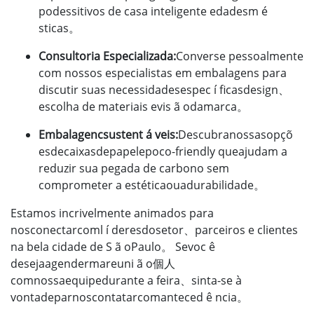
podessitivos de casa inteligente edadesm é
sticas。
Consultoria Especializada:
Converse pessoalmente
com nossos especialistas em embalagens para
discutir suas necessidadesespec í ficasdesign、
escolha de materiais evis ã odamarca。
Embalagencsustent á veis:
Descubranossasopçõ
esdecaixasdepapelepoco-friendly queajudam a
reduzir sua pegada de carbono sem
comprometer a estéticaouadurabilidade。
Estamos incrivelmente animados para
nosconectarcoml í deresdosetor、parceiros e clientes
na bela cidade de S ã oPaulo。 Sevoc ê
desejaagendermareuni ã o個人
comnossaequipedurante a feira、sinta-se à
vontadeparnoscontatarcomanteced ê ncia。