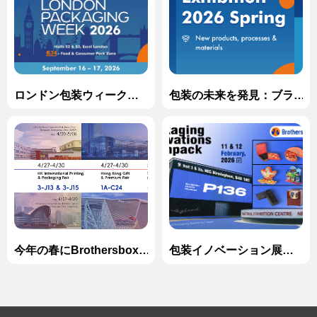
ロンドン包装ウィーク
包装の未来を発見：ブラ
2026でブラザーボックス
ザーズボックス2026年春
に参加!
のショーケースへご招
待！
今年の春にBrothersbox
包装イノベーション展
に参加: 今後の展示会でプ
2026に出席するための心
レミアムカスタムパッケ
のこもった招待状
ージングを発見