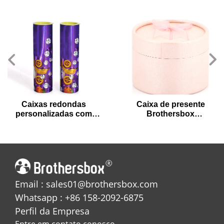
Caixas redondas
Caixa de presente
personalizadas com
Brothersbox
logotipo-Qualidade
Roundbox-elegante,
Premium, Design
ecológico,
criativo e soluções de
personalizável
embalagem B2B
Email : sales01@brothersbox.com
Whatsapp : +86 158-2092-6875
Perfil da Empresa
Entre em contato conosco