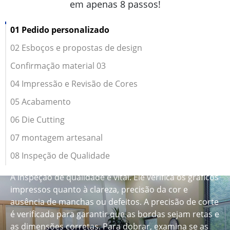
em apenas 8 passos!
01 Pedido personalizado
02 Esboços e propostas de design
Confirmação material 03
04 Impressão e Revisão de Cores
05 Acabamento
06 Die Cutting
07 montagem artesanal
08 Inspeção de Qualidade
A inspeção de qualidade é vital. Ele verifica os gráficos
impressos quanto à clareza, precisão da cor e
ausência de manchas ou defeitos. A precisão de corte
é verificada para garantir que as bordas sejam retas e
as dimensões corretas. Para dobrar, examina se as