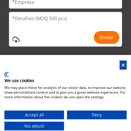
We use cookies
Endereço : No.29 Jinfu 2ª estrada, Huanan Ind Park, cidade de
We may place these for analysis of our visitor data, to improve our website,
Liaobu, cidade de Dongguan, província de Guangdong, China
show personalised content and to give you a great website experience. For
more information about the cookies we use open the settings.
Endereço do escritório : No.6 Zhuangyuan Road, Park Songshan
Lake, Dongguan City, Guangdong Province, China, 523808
Accept all
Deny
Direitos autorais©Brothersbox Industrial Co., Ltd. Todos os
direitos reservados. |
Sitemap
No, adjust