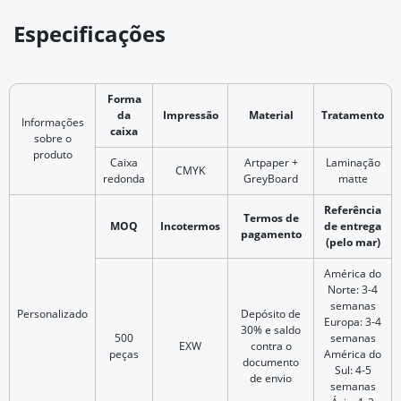
Especificações
Forma
da
Impressão
Material
Tratamento
Informações
caixa
sobre o
produto
Caixa
Artpaper +
Laminação
CMYK
redonda
GreyBoard
matte
Referência
Termos de
MOQ
Incotermos
de entrega
pagamento
(pelo mar)
América do
Norte: 3-4
semanas
Personalizado
Depósito de
Europa: 3-4
30% e saldo
500
semanas
EXW
contra o
peças
América do
documento
Sul: 4-5
de envio
semanas