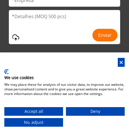
We use cookies
Endereço : No.29 Jinfu 2ª estrada, Huanan Ind Park, cidade de
We may place these for analysis of our visitor data, to improve our website,
Liaobu, cidade de Dongguan, província de Guangdong, China
show personalised content and to give you a great website experience. For
more information about the cookies we use open the settings.
Endereço do escritório : No.6 Zhuangyuan Road, Park Songshan
Lake, Dongguan City, Guangdong Province, China, 523808
Accept all
Deny
Direitos autorais©Brothersbox Industrial Co., Ltd. Todos os
direitos reservados. |
Sitemap
No, adjust