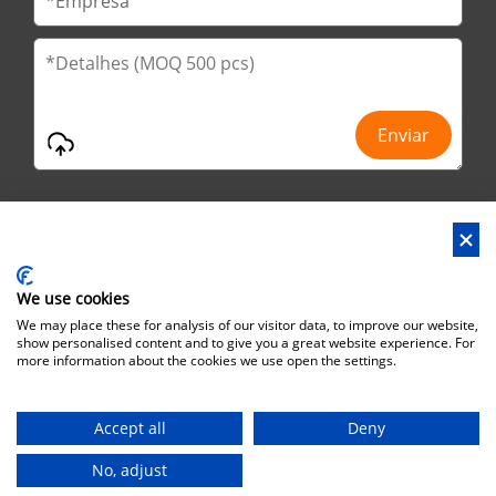
We use cookies
Endereço : No.29 Jinfu 2ª estrada, Huanan Ind Park, cidade de
We may place these for analysis of our visitor data, to improve our website,
Liaobu, cidade de Dongguan, província de Guangdong, China
show personalised content and to give you a great website experience. For
more information about the cookies we use open the settings.
Endereço do escritório : No.6 Zhuangyuan Road, Park Songshan
Lake, Dongguan City, Guangdong Province, China, 523808
Accept all
Deny
Direitos autorais©Brothersbox Industrial Co., Ltd. Todos os
direitos reservados. |
Sitemap
No, adjust