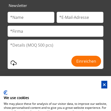
Newsletter
We use cookies
Anschrift : Nr.29 Jinfu 2. Straße, Huanan Ind Park, Stadt Liaobu,
We may place these for analysis of our visitor data, to improve our website,
Stadt Dongguan, Provinz Guangdong, China
show personalised content and to give you a great website experience. For