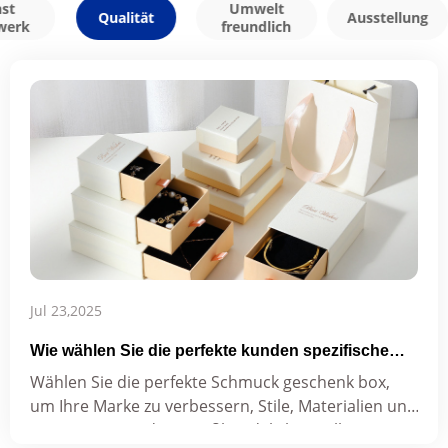
st
Umwelt
Qualität
Ausstellung
werk
freundlich
Jul 23,2025
Wie wählen Sie die perfekte kunden spezifische
Schmuck-Geschenk box für Ihr Unternehmen?
Wählen Sie die perfekte Schmuck geschenk box,
um Ihre Marke zu verbessern, Stile, Materialien und
vertrauens würdige Großhandels hersteller zu