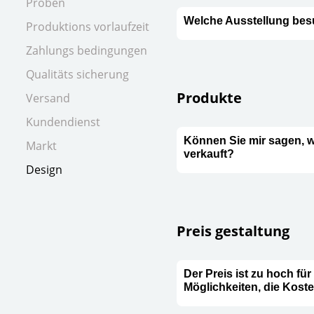
Proben
Welche Ausstellung bes
Produktions vorlaufzeit
Zahlungs bedingungen
Qualitäts sicherung
Produkte
Versand
Kundendienst
Können Sie mir sagen, we
Markt
verkauft?
Design
Preis gestaltung
Der Preis ist zu hoch für
Möglichkeiten, die Kost