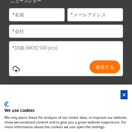
ニュースレター
We use cookies
アドレス : No.29 Jinfu 2nd Road, Huanan Ind Park,Liaobo市,東莞
We may place these for analysis of our visitor data, to improve our website,
市,広東省,中国
show personalised content and to give you a great website experience. For
more information about the cookies we use open the settings.
オフィスアドレス : No.6 Zhuangyuan Road, Park Songshan Lake,